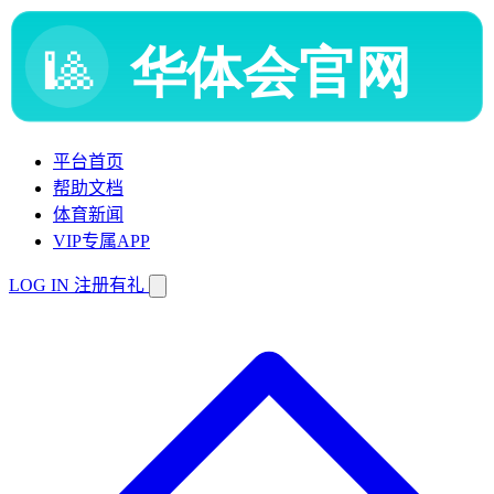
平台首页
帮助文档
体育新闻
VIP专属APP
LOG IN
注册有礼