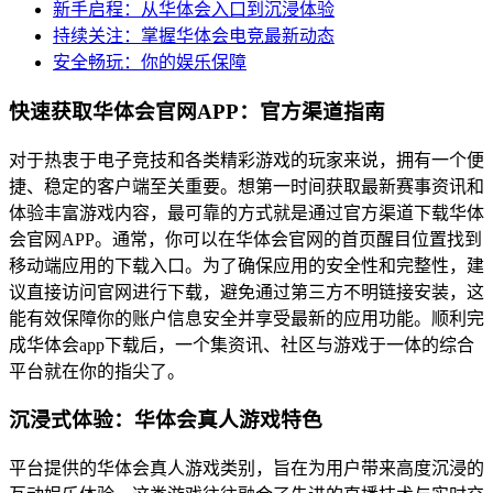
新手启程：从华体会入口到沉浸体验
持续关注：掌握华体会电竞最新动态
安全畅玩：你的娱乐保障
快速获取华体会官网APP：官方渠道指南
对于热衷于电子竞技和各类精彩游戏的玩家来说，拥有一个便
捷、稳定的客户端至关重要。想第一时间获取最新赛事资讯和
体验丰富游戏内容，最可靠的方式就是通过官方渠道下载华体
会官网APP。通常，你可以在华体会官网的首页醒目位置找到
移动端应用的下载入口。为了确保应用的安全性和完整性，建
议直接访问官网进行下载，避免通过第三方不明链接安装，这
能有效保障你的账户信息安全并享受最新的应用功能。顺利完
成华体会app下载后，一个集资讯、社区与游戏于一体的综合
平台就在你的指尖了。
沉浸式体验：华体会真人游戏特色
平台提供的华体会真人游戏类别，旨在为用户带来高度沉浸的