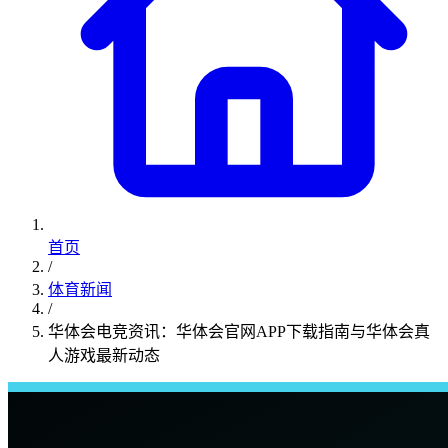
首页
/
体育新闻
/
华体会电竞资讯：华体会官网APP下载指南与华体会真
人游戏最新动态