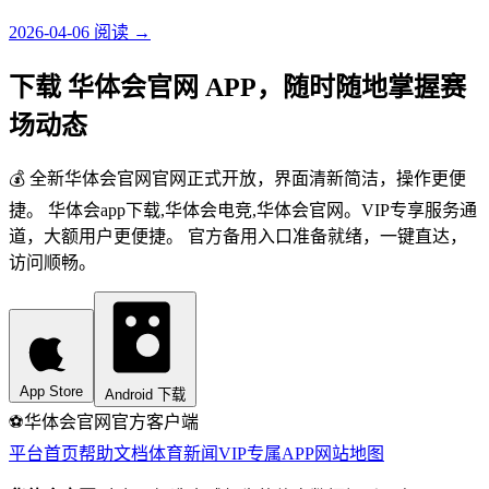
2026-04-06
阅读
→
下载 华体会官网 APP，随时随地掌握赛
场动态
💰 全新华体会官网官网正式开放，界面清新简洁，操作更便
捷。 华体会app下载,华体会电竞,华体会官网。VIP专享服务通
道，大额用户更便捷。 官方备用入口准备就绪，一键直达，
访问顺畅。
App Store
Android 下载
⚽️
华体会官网
官方客户端
平台首页
帮助文档
体育新闻
VIP专属APP
网站地图