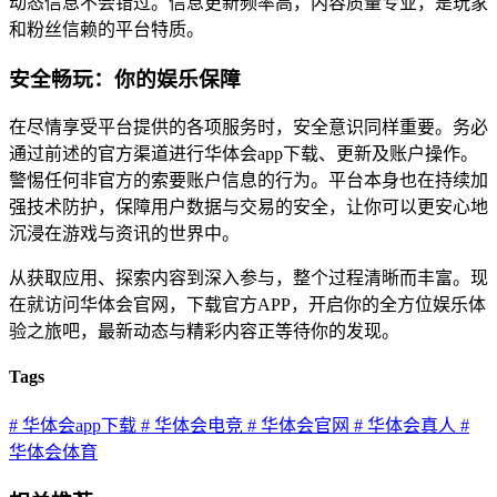
动态信息不会错过。信息更新频率高，内容质量专业，是玩家
和粉丝信赖的平台特质。
安全畅玩：你的娱乐保障
在尽情享受平台提供的各项服务时，安全意识同样重要。务必
通过前述的官方渠道进行华体会app下载、更新及账户操作。
警惕任何非官方的索要账户信息的行为。平台本身也在持续加
强技术防护，保障用户数据与交易的安全，让你可以更安心地
沉浸在游戏与资讯的世界中。
从获取应用、探索内容到深入参与，整个过程清晰而丰富。现
在就访问华体会官网，下载官方APP，开启你的全方位娱乐体
验之旅吧，最新动态与精彩内容正等待你的发现。
Tags
# 华体会app下载
# 华体会电竞
# 华体会官网
# 华体会真人
#
华体会体育