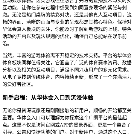
互动娱乐体验。这类游戏往往融合了先进的直播技术与实时交
互功能，让你在参与过程中感受到如同置身现场的紧张与刺
激。无论是热门桌牌的精彩对决，还是其他真人互动项目，流
畅的界面、清晰的画面与专业的呈现都是其核心特色。保持对
华体会真人板块的关注，你能及时了解到新游戏的上线、特色
活动的开启以及玩法规则的优化，确保自己总能站在娱乐前
沿。
当然，丰富的游戏体验离不开稳定的技术支持。平台的华体会
体育板块同样值得关注，它涵盖了广泛的体育赛事资讯、数据
分析以及相关的互动项目，满足不同兴趣用户的多元化需求。
从电子竞技到传统体育，内容持续更新，形成了一个充满活力
的爱好者社区。
新手启程：从华体会入口到沉浸体验
无论你是资深玩家还是刚刚接触的新用户，顺畅的开始都至关
重要。华体会入口可以理解为你探索这个广阔平台的最佳起
点。这里不仅是访问官网或APP的登录界面，更是一个整合了
引导、公告和快捷功能的门户。对于新用户，通过这个入口，