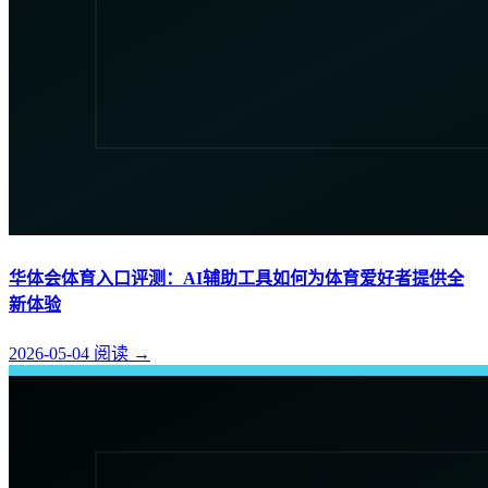
华体会体育入口评测：AI辅助工具如何为体育爱好者提供全
新体验
2026-05-04
阅读
→