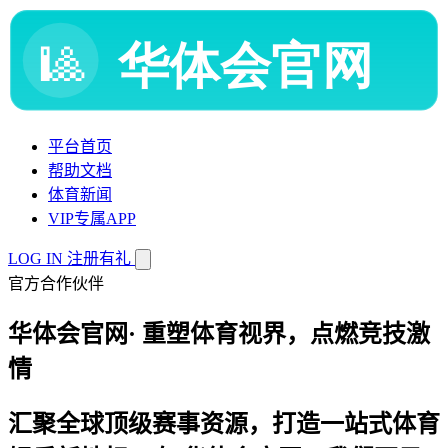
平台首页
帮助文档
体育新闻
VIP专属APP
LOG IN
注册有礼
官方合作伙伴
华体会官网
· 重塑体育视界，
点燃竞技激
情
汇聚全球顶级赛事资源，打造一站式体育