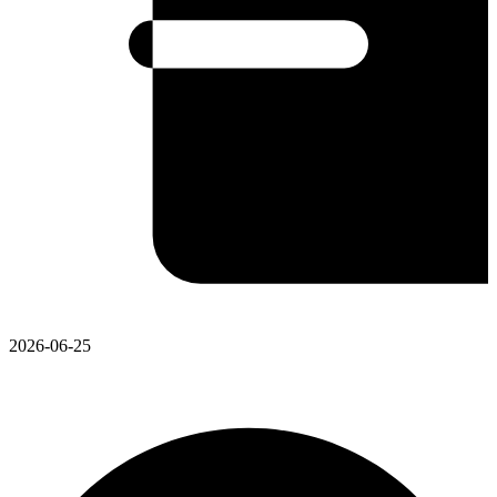
2026-06-25