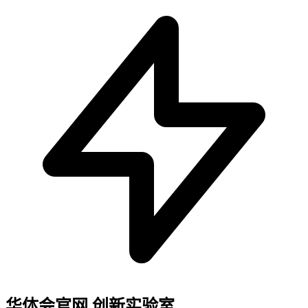
华体会官网 创新实验室