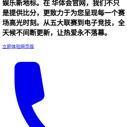
娱乐新地标。在
华体会官网
，我们不只
是提供比分，更致力于为您呈现每一个赛
场高光时刻。从五大联赛到电子竞技，全
天候不间断更新，让热爱永不落幕。
立即体验网页版