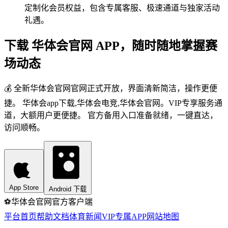
定制化会员权益，包含专属客服、极速通道与独家活动
礼遇。
下载 华体会官网 APP，随时随地掌握赛
场动态
💰 全新华体会官网官网正式开放，界面清新简洁，操作更便
捷。 华体会app下载,华体会电竞,华体会官网。VIP专享服务通
道，大额用户更便捷。 官方备用入口准备就绪，一键直达，
访问顺畅。
App Store
Android 下载
⚽️
华体会官网
官方客户端
平台首页
帮助文档
体育新闻
VIP专属APP
网站地图