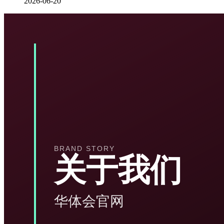
2026-06-20