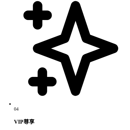
04
VIP尊享