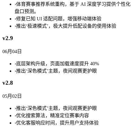
›
体育赛事推荐系统重构，基于 AI 深度学习提供个性化
盘口预测。
›
修复已知 UI 适配问题，增强移动端体验
›
推出‘极速模式’，极大提升低配设备的使用体验
v2.9
06月04日
›
底层架构升级，页面加载速度提升 40%
›
推出‘深色模式’主题，夜间观赛更护眼
v2.8
05月02日
›
推出‘深色模式’主题，夜间观赛更护眼
›
优化搜索算法，精准定位赛事内容
›
优化客服响应时间，提升用户支持体验