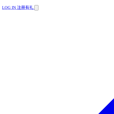
LOG IN
注册有礼