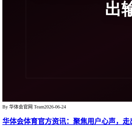
By 华体会官网 Team
2026-06-24
华体会体育官方资讯：聚焦用户心声，走