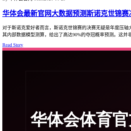
华体会最新官网大数据预测斯诺克世锦赛决
对于斯诺克爱好者而言，斯诺克世锦赛的决赛无疑是年度压轴
其内部数据模型测算，给出了高达90%的夺冠概率预测。这并
Read Story