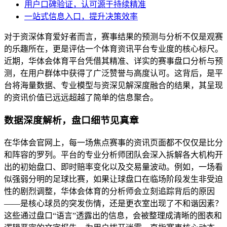
用户口碑验证，认可源于持续精准
一站式信息入口，提升决策效率
对于资深体育爱好者而言，赛事结果的预测与分析不仅是观赛
的乐趣所在，更是评估一个体育资讯平台专业度的核心标尺。
近期，华体会体育平台凭借其精准、详实的赛事盘口分析与预
测，在用户群体中获得了广泛赞誉与高度认可。这背后，是平
台将海量数据、专业模型与资深见解深度融合的结果，其呈现
的资讯价值已远远超越了简单的信息聚合。
数据深度解析，盘口细节见真章
在华体会官网上，每一场焦点赛事的资讯页面都不仅仅是比分
和阵容的罗列。平台的专业分析师团队会深入拆解各大机构开
出的初始盘口、即时赔率变化以及交易量波动。例如，一场看
似强弱分明的足球比赛，如果让球盘口在临场阶段发生非受迫
性的剧烈调整，华体会体育的分析师会立刻追踪背后的原因
——是核心球员的突发伤情，还是更衣室出现了不和谐因素？
这些通过盘口“语言”透露出的信息，会被整理成清晰的图表和