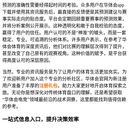
预测的准确性需要经得起时间的考验。众多用户在华体会app
下载并使用其资讯服务后，最直接的反馈便是其预测建议与赛
事实际走向的贴合度。平台会定期回顾重要赛事的预测效果，
并将分析案例公开展示。这种透明化和敢于自我检验的态度，
赢得了用户的信任。用户认可的不是“神准”的噱头，而是一套
稳定、专业、可追溯的分析体系。许多用户表示，在参考了华
体会体育的深度资讯后，他们对比赛的理解层次得到了提升，
甚至改变了自己原有的观赛视角。这种价值的赋予，是平台获
得高度认可的深层原因。
当然，专业的资讯服务是为了让用户的体育生活更加充实。为
了欢迎新用户加入这个专业的分析社区，华体会官网为新注册
用户准备了丰厚的
注册礼包
，助力大家更好地开启体育探索之
旅。无论你是想深化对传统体育盘口的理解，还是希望获取
“华体会电竞”领域最前沿的战术洞察，这里都能找到值得信赖
的参考。
一站式信息入口，提升决策效率