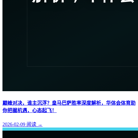
巅峰对决，谁主沉浮？皇马巴萨胜率深度解析，华体会体育助
你把握机遇，心态起飞！
2026-02-09
阅读
→