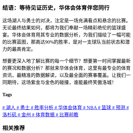
结语：等待见证历史，华体会体育伴您同行
这场湖人与勇士的对决，注定是一场充满看点和悬念的比赛。
无论最终结果如何，都将为我们奉献一场精彩绝伦的篮球盛
宴。华体会体育用其专业的数据分析，为我们描绘了一幅可能
的比赛蓝图，那高达90%的胜率，是对一支球队当前状态和潜
力的最高肯定。
想要更深入地了解比赛的每一个细节？想要第一时间掌握最新
的赛况和数据分析？那就来华体会体育，这里有最专业的体育
资讯，最精准的数据解读，以及最全面的赛事覆盖。让我们一
同期待，这场紫金与金色的碰撞，谁能最终笑傲洛城！
Tags
# 湖人
# 勇士
# 胜率分析
# 华体会体育
# NBA
# 篮球
# 预测
#
洛杉矶
# 金州
# 体育数据
# 比赛前瞻
相关推荐