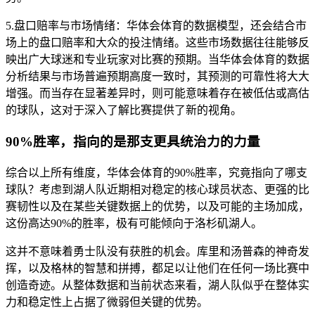
5.盘口赔率与市场情绪：华体会体育的数据模型，还会结合市
场上的盘口赔率和大众的投注情绪。这些市场数据往往能够反
映出广大球迷和专业玩家对比赛的预期。当华体会体育的数据
分析结果与市场普遍预期高度一致时，其预测的可靠性将大大
增强。而当存在显著差异时，则可能意味着存在被低估或高估
的球队，这对于深入了解比赛提供了新的视角。
90%胜率，指向的是那支更具统治力的力量
综合以上所有维度，华体会体育的90%胜率，究竟指向了哪支
球队？考虑到湖人队近期相对稳定的核心球员状态、更强的比
赛韧性以及在某些关键数据上的优势，以及可能的主场加成，
这份高达90%的胜率，极有可能倾向于洛杉矶湖人。
这并不意味着勇士队没有获胜的机会。库里和汤普森的神奇发
挥，以及格林的智慧和拼搏，都足以让他们在任何一场比赛中
创造奇迹。从整体数据和当前状态来看，湖人队似乎在整体实
力和稳定性上占据了微弱但关键的优势。