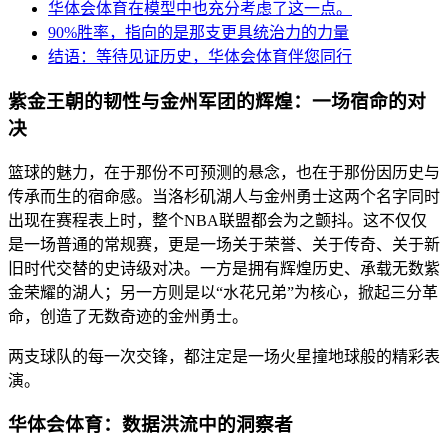
华体会体育在模型中也充分考虑了这一点。
90%胜率，指向的是那支更具统治力的力量
结语：等待见证历史，华体会体育伴您同行
紫金王朝的韧性与金州军团的辉煌：一场宿命的对
决
篮球的魅力，在于那份不可预测的悬念，也在于那份因历史与
传承而生的宿命感。当洛杉矶湖人与金州勇士这两个名字同时
出现在赛程表上时，整个NBA联盟都会为之颤抖。这不仅仅
是一场普通的常规赛，更是一场关于荣誉、关于传奇、关于新
旧时代交替的史诗级对决。一方是拥有辉煌历史、承载无数紫
金荣耀的湖人；另一方则是以“水花兄弟”为核心，掀起三分革
命，创造了无数奇迹的金州勇士。
两支球队的每一次交锋，都注定是一场火星撞地球般的精彩表
演。
华体会体育：数据洪流中的洞察者