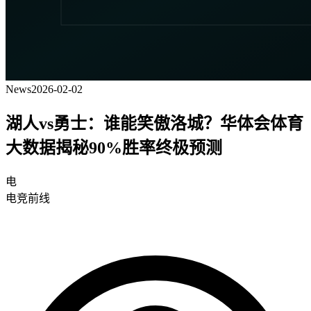
News
2026-02-02
湖人vs勇士：谁能笑傲洛城？华体会体育
大数据揭秘90%胜率终极预测
电
电竞前线