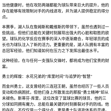
当他健康时，他在攻防两端都能为球队带来巨大的提升，他的
存在能够有效限制对手的内线进攻，并为湖人提供稳定的得分
点。
本赛季，湖人队在詹姆斯和戴维斯的带领下，虽然也遇到过一
些挑战，但他们总能在关键时刻展现出强大的心脏和取胜的欲
望。球队的化学反应在赛季的深入中逐渐磨合，年轻球员的成
长也为球队注入了新的活力。更重要的是，湖人队拥有丰富的
总冠军经验，他们知道如何在压力之下发挥出最佳水平。
这种经验，在与任何一支强队交锋时，都将成为他们宝贵的财
富。
勇士的辉煌：水花兄弟的“库里时间”与追梦的“智慧”
而金州勇士，这支曾经的三连冠王朝，虽然也经历了一些人员
变动和伤病困扰，但他们身上所散发出的那股“勇士精神”却从
未褪色。斯蒂芬·库里，这位改变了篮球比赛的球员，他的三
分球如同拥有魔力，总能在最关键的时刻撕裂对手的防线。他
的存在，不仅仅是一个得分点，更是勇士队进攻体系的灵魂。