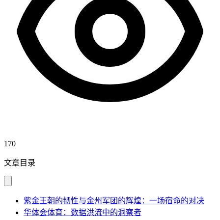
170
文章目录
紫金王朝的韧性与金州军团的辉煌：一场宿命的对决
华体会体育：数据洪流中的洞察者