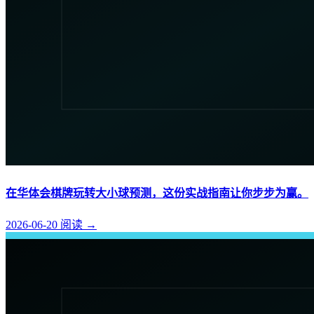
在华体会棋牌玩转大小球预测，这份实战指南让你步步为赢。
2026-06-20
阅读
→