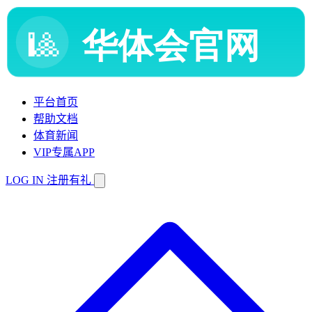
平台首页
帮助文档
体育新闻
VIP专属APP
LOG IN
注册有礼