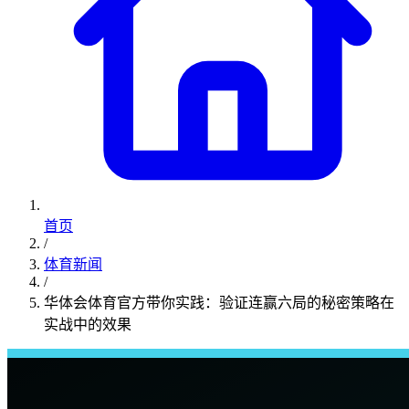
首页
/
体育新闻
/
华体会体育官方带你实践：验证连赢六局的秘密策略在
实战中的效果