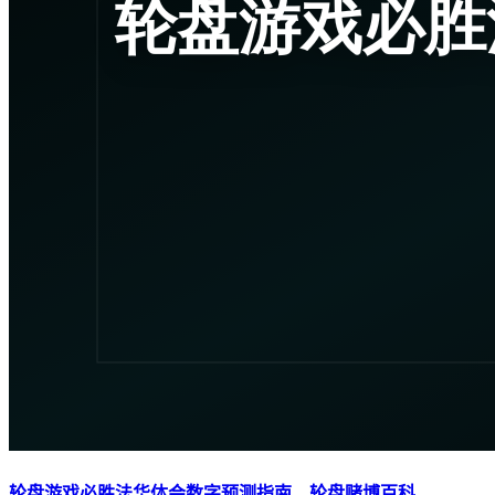
轮盘游戏必胜法华体会数字预测指南，轮盘赌博百科