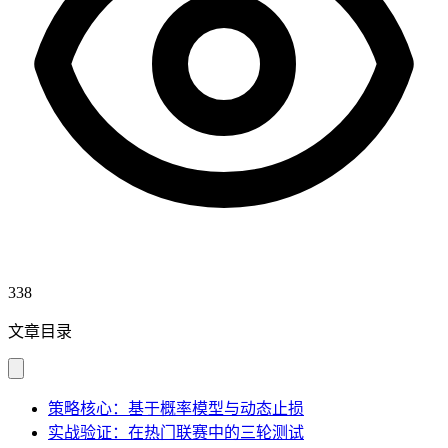
338
文章目录
策略核心：基于概率模型与动态止损
实战验证：在热门联赛中的三轮测试