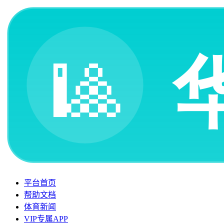
平台首页
帮助文档
体育新闻
VIP专属APP