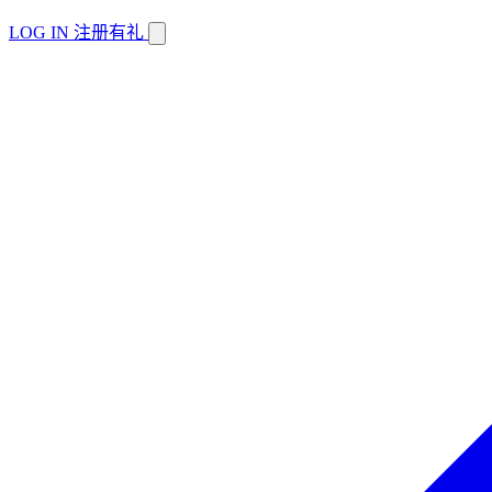
LOG IN
注册有礼