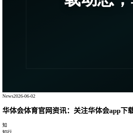
News
2026-06-02
华体会体育官网资讯：关注华体会app下
知
知行