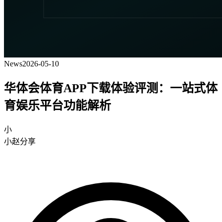
News
2026-05-10
华体会体育APP下载体验评测：一站式体
育娱乐平台功能解析
小
小赵分享