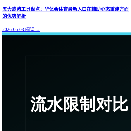
五大戒赌工具盘点：华体会体育最新入口在辅助心态重建方面
的优势解析
2026-05-03
阅读
→