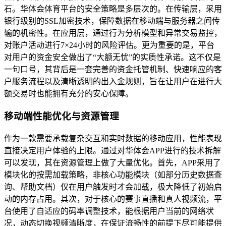
石。华体会体育平台的安全策略是多层次的。在传输层，采用
银行级别的SSL加密技术，保障数据在移动端与服务器之间传
输的机密性。在应用层，通过行为分析模型和异常交易监控，
对账户活动进行7×24小时的风险评估。更为重要的是，平台
对用户的资金安全做出了“大额无忧”的实质性承诺。这不仅是
一句口号，其背后是一套完善的资金托管机制、快速响应的客
户服务流程以及清晰透明的出入金规则，旨在让用户在进行大
额交易时也能拥有充分的安心保障。
移动端性能优化与资源管理
作为一款需要承载复杂交互和实时数据的移动应用，性能表现
直接决定用户体验的上限。通过对华体会APP进行的技术拆解
可以发现，其在资源管理上做了大量优化。首先，APP采用了
模块化的按需加载策略，非核心功能模块（如部分历史数据查
询、帮助文档）仅在用户触发时才会加载，极大降低了初始启
动的内存占用。其次，对于核心的赛事直播和真人视频流，平
台使用了自适应的码率调整技术，能根据用户当前的网络状
况，动态切换视频清晰度，在保证流畅性的前提下尽可能提供