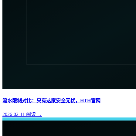
流水限制对比：只有这家安全无忧，HTH官网
2026-02-11
阅读
→