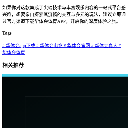
如果你对这款集成了尖端技术与丰富娱乐内容的一站式平台感
兴趣，想要亲自探索其流畅的交互与多元的玩法，建议立即通
过官方渠道下载华体会体育APP，开启你的深度体验之旅。
Tags
# 华体会app下载
# 华体会电竞
# 华体会官网
# 华体会真人
#
华体会体育
相关推荐