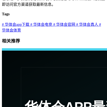
即访问官方渠道获取最新信息。
Tags
# 华体会app下载
# 华体会电竞
# 华体会官网
# 华体会真人
#
华体会体育
相关推荐