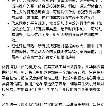
关注组合与路径：与其只盯着单场倍率，更应研究平台
当前推广的赛事组合或投注路径。例如，通过
华体会入
口
进入的特定活动页面，可能提供针对“欧冠系列赛事”
的串关专属加成，这种加成效益通常高于零散投注。
信息同步：平台规则，尤其是加成生效的具体条件（如
最低投注额、特定赛事类型、结算时间限制），可能动
态调整。保持信息同步，避免因规则误解导致加成失
效。
理性评估风险：所有加成都是对回报的放大，而非对风
险的降低。在激动人心的
大额无忧
等福利承诺面前，仍
需基于对赛事本身的独立分析做出决策。
体育博彩平台的科技化，使其策略工具日益复杂。从
华体会官
网
的评测可见，高倍率加成叠加是一个精心设计的、旨在提升
平台粘性与投注深度的系统性工程。其爆率数据在核心赛事上
具备可信度，但用户必须穿透数字表象，理解其生效机制与对
应风险，方能真正“上岸”，将平台工具转化为自身策略的优
势。
若想进一步探索特定项目的实时加成活动与详细规则，建议立