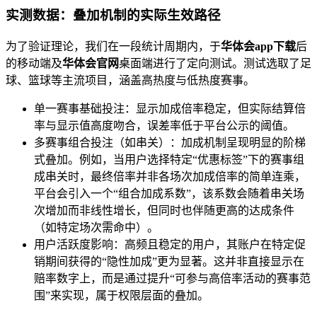
实测数据：叠加机制的实际生效路径
为了验证理论，我们在一段统计周期内，于
华体会app下载
后
的移动端及
华体会官网
桌面端进行了定向测试。测试选取了足
球、篮球等主流项目，涵盖高热度与低热度赛事。
单一赛事基础投注：显示加成倍率稳定，但实际结算倍
率与显示值高度吻合，误差率低于平台公示的阈值。
多赛事组合投注（如串关）：加成机制呈现明显的阶梯
式叠加。例如，当用户选择特定“优惠标签”下的赛事组
成串关时，最终倍率并非各场次加成倍率的简单连乘，
平台会引入一个“组合加成系数”，该系数会随着串关场
次增加而非线性增长，但同时也伴随更高的达成条件
（如特定场次需命中）。
用户活跃度影响：高频且稳定的用户，其账户在特定促
销期间获得的“隐性加成”更为显著。这并非直接显示在
赔率数字上，而是通过提升“可参与高倍率活动的赛事范
围”来实现，属于权限层面的叠加。