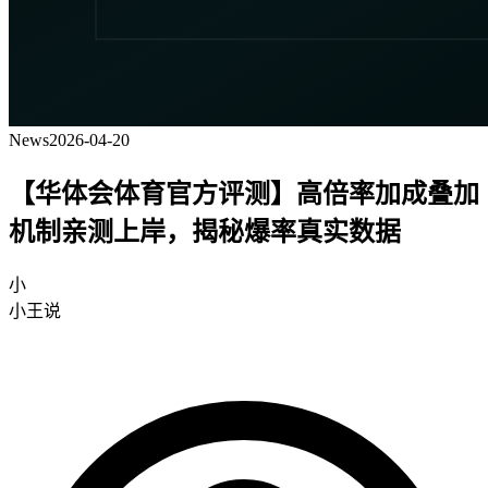
News
2026-04-20
【华体会体育官方评测】高倍率加成叠加
机制亲测上岸，揭秘爆率真实数据
小
小王说