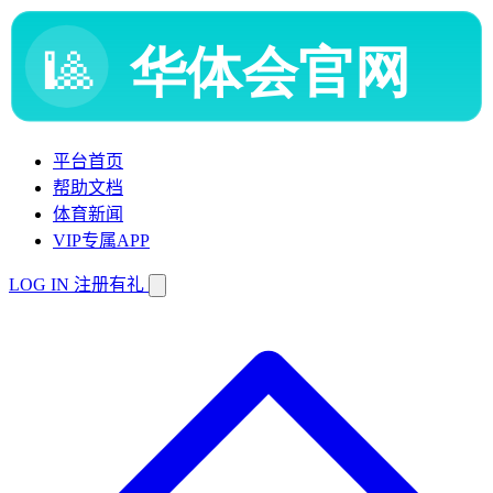
平台首页
帮助文档
体育新闻
VIP专属APP
LOG IN
注册有礼